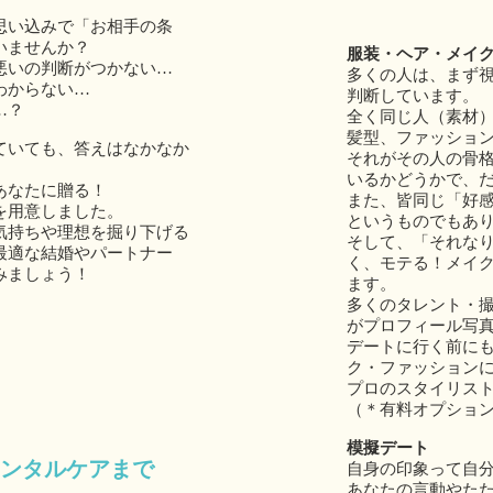
思い込みで「お相手の条
いませんか？
服装・ヘア・メイ
悪いの判断がつかない…
多くの人は、まず
わからない…
判断しています。
…？
全く同じ人（素材）
髪型、ファッショ
ていても、答えはなかなか
それがその人の骨
いるかどうかで、
あなたに贈る！
また、皆同じ「好
を用意しました。
というものでもあ
気持ちや理想を掘り下げる
そして、「それな
最適な結婚やパートナー
く、モテる！メイ
ましょう！​
ます。
多くのタレント・
がプロフィール写
デートに行く前に
ク・ファッション
プロのスタイリス
（＊有料オプショ
模擬デート
ンタルケアまで
自身の印象って自
あなたの言動やた