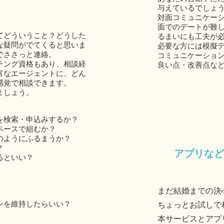
与えているでしょ
対面コミュニケー
面でのデートが難
てどういうこと？どうした
るまいにも工夫が
な疑問がでてくると思いま
必要な方には模擬
でささっと連絡。
コミュニケーショ
チング資格もあり、相談経
良い点・改善点な
富なエージェントに、どん
感覚で相談できます。
ましょう。
を検索・申込みするか？
ペースで組むか？
のようにふるまうか？
？
​アプリな
るといい？
まだ結婚までの決
ンを維持したらいい？
ちょっとお試しで
本サービスとアプ