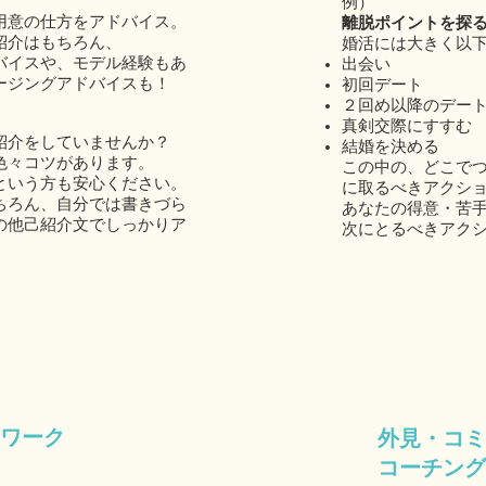
例）
用意の仕方をアドバイス。
離脱ポイントを探
紹介はもちろん、
婚活には大きく以
バイスや、モデル経験もあ
出会い
ージングアドバイスも！
初回デート
２回め以降のデー
真剣交際にすすむ
紹介をしていませんか？
結婚を決める
色々コツがあります。
この中の、どこで
という方も安心ください。
に取るべきアクシ
ちろん、自分では書きづら
あなたの得意・苦
の他己紹介文でしっかりア
次にとるべきアク
ワーク
外見・コミ
コーチング