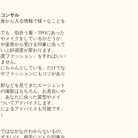
クコンサル
視覚から入る情報で様々なことを
でも、似合う服・TPOにあった
ンやメイクをしているかどうか、
格や姿形から受ける印象に合って
だいぶ好感度が変わります。
感度ファッション」をすればいい
りません。
りにちゃんとしている」だけでな
クやファッションにもコツがあり
撮影などを見てきたエージェント
真の撮影はもちろん、お見合いや
も、あなたに合った髪型やメイ
についてアドバイスします。
トによるアドバイスも可能です。
ン）
分ではなかなかわからないもの。
たずまいは、相手にどんな印象を